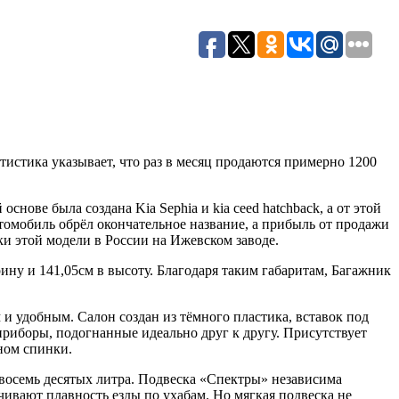
атистика указывает, что раз в месяц продаются примерно 1200
снове была создана Kia Sephia и kia ceed hatchback, а от этой
втомобиль обрёл окончательное название, а прибыль от продажи
рки этой модели в России на Ижевском заводе.
рину и 141,05см в высоту. Благодаря таким габаритам, Багажник
 удобным. Салон создан из тёмного пластика, вставок под
 приборы, подогнанные идеально друг к другу. Присутствует
ном спинки.
и восемь десятых литра. Подвеска «Спектры» независима
чивают плавность езды по ухабам. Но мягкая подвеска не