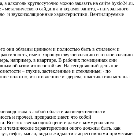
, а алкоголь круглосуточно можно заказать на сайте byxlo24.ru.
 металлического сайдинга и керамогранита, - натурального
ло- и звукоизоляционные характеристики. Вентилируемые
ого они обязаны целиком и полностью быть в стилевом и
практичность, иметь хорошую звукоизоляцию и теплоизоляцию.
дверь, например, в квартире. В рабочих помещениях они
лавным образом износостойкая. На сегодняшний день при
зистости – глухие, застекленные и стеклянные; - по
ное полотно, изготовленное из дерева, пластика или металла.
роизводством в любой области жизнедеятельности
сть и прочее), прекрасно знает, что собой
ли. Все это звенья одной цепи и даже в коммунальном
во и технические характеристики оного должны быть, как
зут, нефть, масло, вода и жидкости с агрессивными примесями