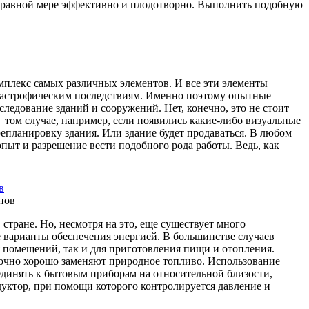
в равной мере эффективно и плодотворно. Выполнить подобную
мплекс самых различных элементов. И все эти элементы
катастрофическим последствиям. Именно поэтому опытные
ледование зданий и сооружений. Нет, конечно, это не стоит
в том случае, например, если появились какие-либо визуальные
епланировку здания. Или здание будет продаваться. В любом
ыт и разрешение вести подобного рода работы. Ведь, как
в
стране. Но, несмотря на это, еще существует много
 варианты обеспечения энергией. В большинстве случаев
 помещений, так и для приготовления пищи и отопления.
точно хорошо заменяют природное топливо. Использование
единять к бытовым приборам на относительной близости,
едуктор, при помощи которого контролируется давление и