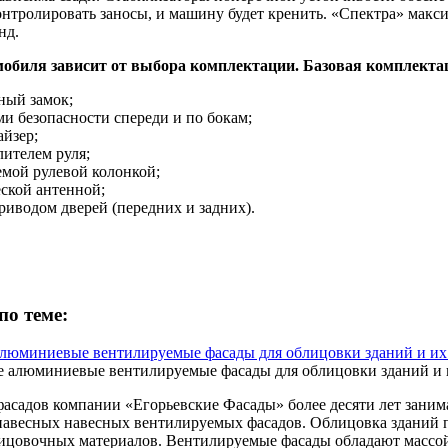
онтролировать заносы, и машину будет кренить. «Спектра» макси
нд.
обиля зависит от выбора комплектации. Базовая комплектац
ный замок;
и безопасности спереди и по бокам;
йзер;
лителем руля;
емой рулевой колонкой;
ской антенной;
риводом дверей (передних и задних).
по теме:
люминиевые вентилируемые фасады для облицовки зданий и их
фасадов компании «Егорьевские Фасады» более десяти лет занима
авесных навесных вентилируемых фасадов. Облицовка зданий п
цовочных материалов. Вентилируемые фасады обладают массой 