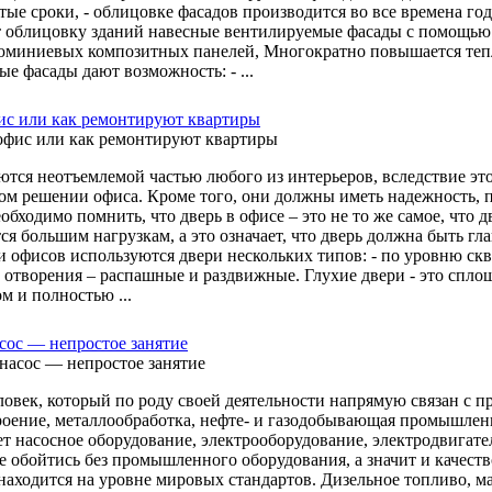
тые сроки, - облицовке фасадов производится во все времена года
 облицовку зданий навесные вентилируемые фасады с помощью: -
юминиевых композитных панелей, Многократно повышается теп
е фасады дают возможность: - ...
ис или как ремонтируют квартиры
ются неотъемлемой частью любого из интерьеров, вследствие эт
ом решении офиса. Кроме того, они должны иметь надежность, 
обходимо помнить, что дверь в офисе – это не то же самое, что 
ся большим нагрузкам, а это означает, что дверь должна быть г
 офисов используются двери нескольких типов: - по уровню скво
 отворения – распашные и раздвижные. Глухие двери - это сплош
м и полностью ...
сос — непростое занятие
овек, который по роду своей деятельности напрямую связан с п
оение, металлообработка, нефте- и газодобывающая промышленно
ет насосное оборудование, электрооборудование, электродвигате
не обойтись без промышленного оборудования, а значит и качест
находится на уровне мировых стандартов. Дизельное топливо, ма