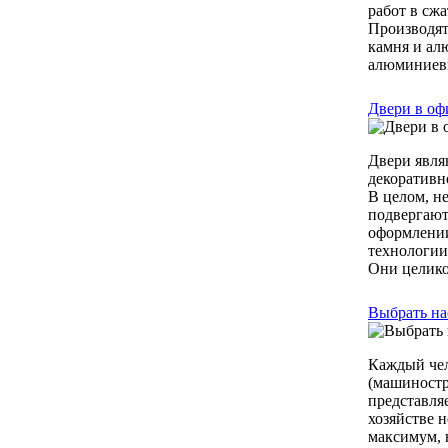
работ в сжа
Производят
камня и ал
алюминиевы
Двери в оф
Двери явля
декоративн
В целом, не
подвергают
оформлении
технологии
Они целико
Выбрать на
Каждый чел
(машиностр
представля
хозяйстве 
максимум, 