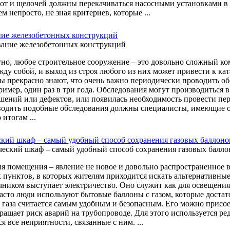
лот и щелочей должны перекачиваться насосными установками 
ем непросто, не зная критериев, которые ...
ие железобетонных конструкций
но, любое строительное сооружение – это довольно сложный ко
жду собой, и выход из строя любого из них может привести к 
ы прекрасно знают, что очень важно периодически проводить обс
пример, один раз в три года. Обследования могут производиться 
шений или дефектов, или появилась необходимость провести пер
водить подобные обследования должны специалисты, имеющие оп
 итогам ...
кий шкаф – самый удобный способ сохранения газовых баллоно
я помещения – явление не новое и довольно распространенное в 
 пунктов, в которых жителям приходится искать альтернативные
чником выступает электричество. Оно служит как для освещения
асто люди используют бытовые баллоны с газом, которые доста
 газа считается самым удобным и безопасным. Его можно присо
кращает риск аварий на трубопроводе. Для этого используется р
 все неприятности, связанные с ним. ...