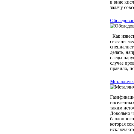
в виде кис
задачу совс
Обследован
Как извест
связаны ме
специалист
делать, на
следы нару
случае про
правило, по
Металличес
Газификаци
населенных
таким исто
Довольно ч
баллонного
которая со
исключаются