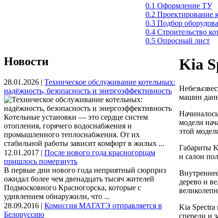
0.1 Оформление ТУ
0.2 Проектирование 
0.3 Подбор оборудов
0.4 Строительство к
0.5 Опросный лист
Новости
Kia S
28.01.2026 |
Техническое обслуживание котельных:
Небезызвест
надёжность, безопасность и энергоэффективность
машин данн
Начиналось 
Котельные установки — это сердце систем
модели нач
отопления, горячего водоснабжения и
этой модели
промышленного теплоснабжения. От их
стабильной работы зависит комфорт в жилых ...
Габариты Ki
12.01.2017 |
После нового года красногорцам
и салон по
пришлось померзнуть
В первые дни нового года неприятный сюрприз
Внутреннее
ожидал более чем двенадцать тысяч жителей
дерево и в
Подмосковного Красногорска, которые с
великолепн
удивлением обнаружили, что ...
28.09.2016 |
Комиссия МАГАТЭ отправляется в
Kia Spectr
Белоруссию
спереди и 