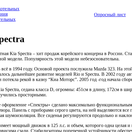
котельных
ания
Опросный лист
отельных
pectra
ная Kia Spectra – хит продаж корейского концерна в России. Ст
ой модели. Популярность этой модели небезосновательна.
всё в 1994 году. Основой проекта послужила Mazda 323. На этой о
алось дальнейшее развитие моделей Rio и Spectra. В 2002 году а
 потекла рекой в казну “Киа Моторс”. 2005 год -год начала сбо
a Spectra, седана класса D, огромны: 451см в длину, 172см в ши
лучились просторными.
 оформление «Спектры» сделано максимально функциональным и
елюра. Панель с приборами серого цвета, на ней выделяются все
ая шумоизоляция. Все сиденья регулируются продольно и накло
a имеет мощный движок в 125 л.с. и объем, которого одна целая 
зависима сзади. Стабилизаторы поперечной устойчивости обеспе