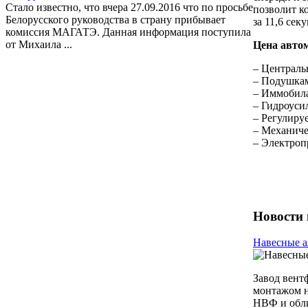
Стало известно, что вчера 27.09.2016 что по просьбе
позволит к
Белорусского руководства в страну прибывает
за 11,6 секу
комиссия МАГАТЭ. Данная информация поступила
от Михаила ...
Цена автом
– Централь
– Подушкам
– Иммобила
– Гидроуси
– Регулиру
– Механиче
– Электроп
Новости 
Навесные а
Завод вент
монтажом н
НВФ и обли