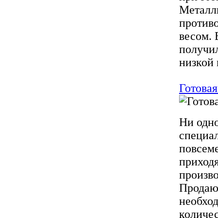
Металл
противо
весом. 
получи
низкой 
Готовая
Ни одно
специал
повсеме
приходя
произво
Продают
необход
количес