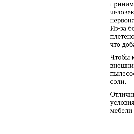
приним
человек
первона
Из-за б
плетено
что доб
Чтобы 
внешний
пылесос
соли.
Отличны
условия
мебели 