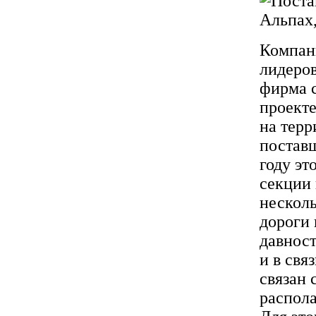
Компан
лидеров
фирма с
проекте
на терр
поставщ
году эт
секции 
несколь
дороги
давност
и в свя
связан 
распола