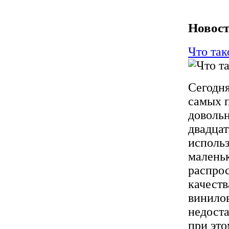
Новост
Что так
Сегодня
самых п
довольн
двадцат
использ
маленьк
распрос
качеств
винилов
недоста
при это