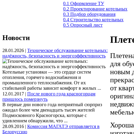
0.1 Оформление ТУ
0.2 Проектирование котельных
0.3 Подбор оборудования
0.4 Строительство котельных
0.5 Опросный лист
Новости
Плете
28.01.2026 |
Техническое обслуживание котельных:
Плетен
надёжность, безопасность и энергоэффективность
для обу
новым 
Котельные установки — это сердце систем
отопления, горячего водоснабжения и
прекрас
промышленного теплоснабжения. От их
от квар
стабильной работы зависит комфорт в жилых ...
12.01.2017 |
После нового года красногорцам
оригин
пришлось померзнуть
недвижи
В первые дни нового года неприятный сюрприз
ожидал более чем двенадцать тысяч жителей
мебель
Подмосковного Красногорска, которые с
удивлением обнаружили, что ...
Хорошая
28.09.2016 |
Комиссия МАГАТЭ отправляется в
Белоруссию
изготав