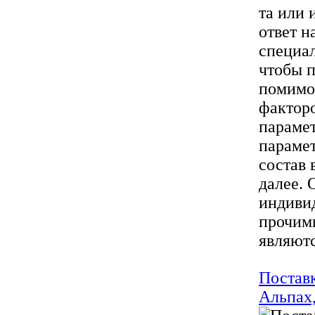
та или 
ответ н
специал
чтобы 
помимо
факторо
парамет
параме
состав 
далее. 
индиви
прочим
являютс
Поставк
Альпах,