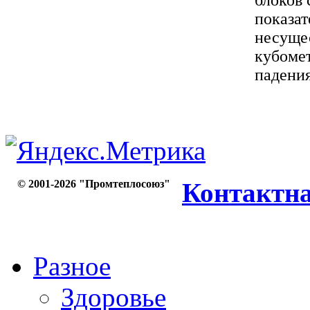
блоков 
показат
несущес
кубоме
падения
© 2001-2026 "Промтеплосоюз"
Контактн
Разное
Здоровье