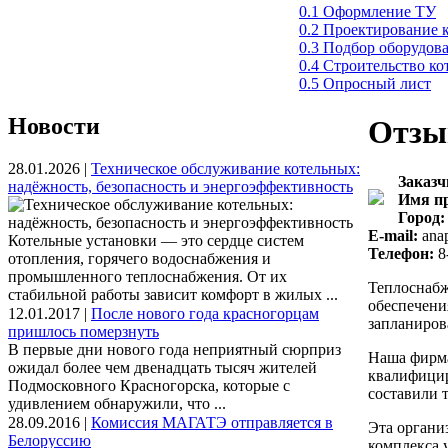
0.1 Оформление ТУ
0.2 Проектирование 
0.3 Подбор оборудов
0.4 Строительство к
0.5 Опросный лист
Новости
Отзы
28.01.2026 |
Техническое обслуживание котельных:
Заказч
надёжность, безопасность и энергоэффективность
Имя пр
Город:
E-mail:
ana
Котельные установки — это сердце систем
Телефон:
8
отопления, горячего водоснабжения и
промышленного теплоснабжения. От их
Теплоснабж
стабильной работы зависит комфорт в жилых ...
обеспечени
12.01.2017 |
После нового года красногорцам
запланиров
пришлось померзнуть
В первые дни нового года неприятный сюрприз
Наша фирма
ожидал более чем двенадцать тысяч жителей
квалифицир
Подмосковного Красногорска, которые с
составили 
удивлением обнаружили, что ...
28.09.2016 |
Комиссия МАГАТЭ отправляется в
Эта органи
Белоруссию
комплекса 