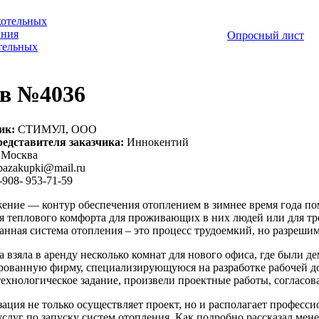
котельных
ания
Опросный лист
отельных
в №4036
ик:
СТИМУЛ, ООО
едставителя заказчика:
Иннокентий
Москва
pazakupki@mail.ru
-908- 953-71-59
ение — контур обеспечения отоплением в зимнее время года по
я теплового комфорта для проживающих в них людей или для тр
анная система отопления – это процесс трудоемкий, но разреш
 взяла в аренду несколько комнат для нового офиса, где были д
ованную фирму, специализирующуюся на разработке рабочей д
технологическое задание, произвели проектные работы, соглас
зация не только осуществляет проект, но и располагает профес
услуг по запуску систем отопления. Как подробно рассказал ме