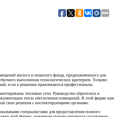
мещений жилого и нежилого фонда, предназначенного для
ебуемого выполнения технологических критериев. Толково
имый, если к решению привлекаются профессионалы
емонтированы тепловые сети. Руководство обратилось в
окументации тепло обеспечения помещений. В этой фирме нам
овали свои решения с инспектирующими органами.
сиональными специалистами для предоставления полного
неджер этой фирмы, основным этапом считаются составление