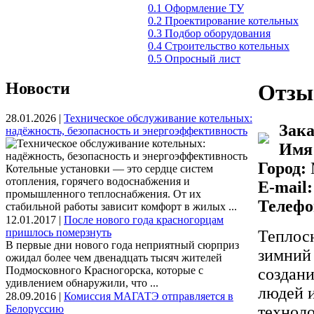
0.1 Оформление ТУ
0.2 Проектирование котельных
0.3 Подбор оборудования
0.4 Строительство котельных
0.5 Опросный лист
Новости
Отзы
28.01.2026 |
Техническое обслуживание котельных:
Зака
надёжность, безопасность и энергоэффективность
Имя 
Город:
Котельные установки — это сердце систем
отопления, горячего водоснабжения и
E-mail:
промышленного теплоснабжения. От их
Телефо
стабильной работы зависит комфорт в жилых ...
12.01.2017 |
После нового года красногорцам
пришлось померзнуть
Теплос
В первые дни нового года неприятный сюрприз
зимний 
ожидал более чем двенадцать тысяч жителей
Подмосковного Красногорска, которые с
создан
удивлением обнаружили, что ...
людей 
28.09.2016 |
Комиссия МАГАТЭ отправляется в
Белоруссию
техноло