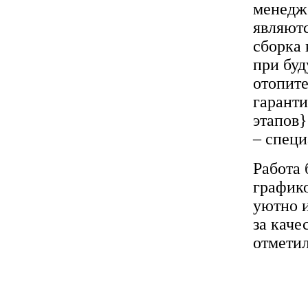
менедж
являютс
сборка 
при буд
отопит
гаранти
этапов}
– специ
Работа 
график
уютно 
за каче
отметил