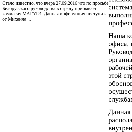
Стало известно, что вчера 27.09.2016 что по просьбе
система
Белорусского руководства в страну прибывает
комиссия МАГАТЭ. Данная информация поступила
выполн
от Михаила ...
профес
Наша ко
офиса, 
Руковод
органи
рабоче
этой ст
обоснов
осущес
служба
Данная 
распол
внутрен