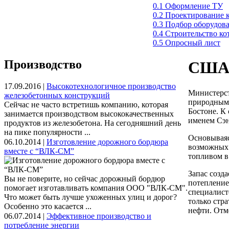
0.1 Оформление ТУ
0.2 Проектирование 
0.3 Подбор оборудов
0.4 Строительство к
0.5 Опросный лист
Производство
США 
17.09.2016 |
Высокотехнологичное производство
Министерст
железобетонных конструкций
природными
Сейчас не часто встретишь компанию, которая
Бостоне. К
занимается производством высококачественных
именем Сэн
продуктов из железобетона. На сегодняшний день
на пике популярности ...
Основываяс
06.10.2014 |
Изготовление дорожного бордюра
возможных 
вместе с “ВЛК-СМ”
топливом в
Запас созд
Вы не поверите, но сейчас дорожный бордюр
потепление
помогает изготавливать компания ООО "ВЛК-СМ".
специалист
Что может быть лучше ухоженных улиц и дорог?
только стр
Особенно это касается ...
нефти. Отме
06.07.2014 |
Эффективное производство и
потребление энергии