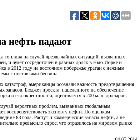
на нефть падают
са топлива на случай чрезвычайных ситуаций, вызванных
ей, и будет сосредоточен в равных долях в Нью-Йорке и
ся в 2012 году на восточном побережье ураган с нежным
емы с поставками бензина.
х катастроф, американцы осознали важность предотвращения
ых запасов. Бюджет проекта, нацеленного на обеспечение
ка и его окрестностей, оценивается в 200 млн. долларов.
а случай вероятных проблем, вызванных глобальным
ет воспрепятствовать экспорту нефти. По оценкам
едние 83 года. Растут и коммерческие запасы нефти, а не
ачительно превысило спрос, что отразилось на мировом рынке
04.05.2014