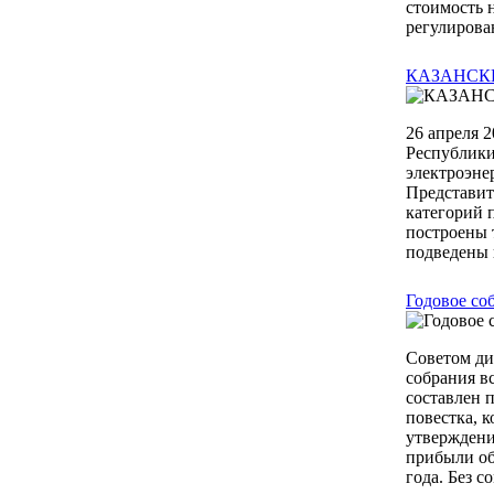
стоимость 
регулирован
КАЗАНСК
26 апреля 
Республики
электроэне
Представит
категорий 
построены 
подведены к
Годовое со
Советом ди
собрания в
составлен 
повестка, 
утверждени
прибыли об
года. Без с