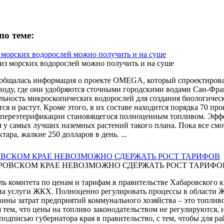
по теме:
 морских водорослей можно получить и на суше
общалась информация о проекте OMEGA, который спроектировал
воду, где они удобряются сточными городскими водами Сан-Фран
льность микроскопических водорослей для создания биологическо
ся и растут. Кроме этого, в их составе находится порядка 70 пр
переэтерификации становящегося полноценным топливом. Эффект
м у самых лучших наземных растений такого плана. Пока все смо
ктара, жалкие 250 долларов в день. ...
ОВСКОМ КРАЕ НЕВОЗМОЖНО СДЕРЖАТЬ РОСТ ТАРИФОВ
ль комитета по ценам и тарифам в правительстве Хабаровского к
 на услуги ЖКХ. Полноценно регулировать процессы в области 
вины затрат предприятий коммунального хозяйства – это топливо
я тем, что цены на топливо законодательством не регулируются,
 подписью губернатора края в правительство, с тем, чтобы для р