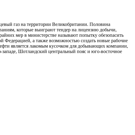
нцевый газ на территории Великобритании. Половина
мпаниям, которые выиграют тендер на лицензию добычи,
крайних мер в министерстве называют попытку обезопасить
ой Федерацией, а также возможностью создать новые рабочие
 нефти является лакомым кусочком для добывающих компании,
о-западе, Шотландский центральный пояс и юго-восточное