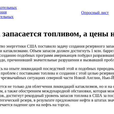
котельных
ания
Опросный лист
отельных
запасается топливом, а цены 
во энергетики США поставило задачу создания резервного запа
 катаклизмами. Объем запасов должен достигнуть 1 млн. баррел
 созданию подобных программ американцев побудил разразивший
ди, причинивший значительные разрушения и вызвавший пробл
ь на опыте ликвидаций последствий этой и подобных природны
проблем с поставками топлива и создания с этой целью резервн
 чрезвычайных ситуациях северной части Новой Англии, Нью-Йор
ается не только для облегчения ликвидаций катаклизмов, но и н
м, а также обострением международной обстановки, которая мож
ов, достигнут рекордный уровень запасов топлива в США за посл
атегический резерв, в результате предложение нефти в штатах зн
чается падение цен на нефть на торгах.