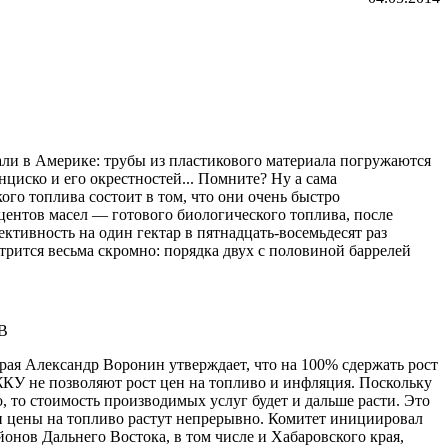
и в Америке: трубы из пластикового материала погружаются
циско и его окрестностей... Помните? Ну а сама
го топлива состоит в том, что они очень быстро
оцентов масел — готового биологического топлива, после
ивность на один гектар в пятнадцать-восемьдесят раз
трится весьма скромно: порядка двух с половиной баррелей
рая Александр Воронин утверждает, что на 100% сдержать рост
ЖКУ не позволяют рост цен на топливо и инфляция. Поскольку
, то стоимость производимых услуг будет и дальше расти. Это
 и цены на топливо растут непрерывно. Комитет инициировал
айонов Дальнего Востока, в том числе и Хабаровского края,