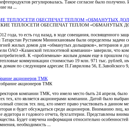
нефтепродуктов регулировалась. Такое согласие было получено. 
ие на ...
ИЕ ТЕПЛОСЕТИ ОБЕСПЕЧАТ ТЕПЛОМ «ОБМАНУТЫХ ДО
2012 года, то есть год назад, в ходе совещания, посвященного з
 Татарстан Рустамом Миннихановым были определены задачи с
ргией жилых домов для «обманутых дольщиков», ветеранов и до
ели ОАО «Казанской теплосетевой компании» заверили, что ко
потребителей. К «проблемным» жилым домам еще в прошлом го
тепловые коммуникации стоимостью 19 млн. 971 тыс. рублей, 
 домам по следующим адресам: П.Гаврилова 56, Е.Завойского 9, 
брание акционеров ТМК
ректоров компании ТМК, что имело место быть 24 апреля, было
сех тех, кто является акционерами компании. Датой было выбран
полный список тех лиц, кто имеет право участвовать в данном м
которая и будет обсуждаться среди акционеров. Вниманию лиц, к
е аудитора и годового отчета, бухгалтерии. Представлены вним
щества. Будет озвучена информация относительно особенностей
омнения, необходимость ...