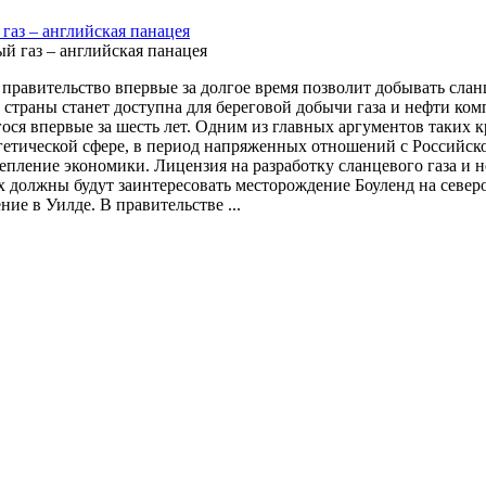
газ – английская панацея
 правительство впервые за долгое время позволит добывать сла
 страны станет доступна для береговой добычи газа и нефти ко
ося впервые за шесть лет. Одним из главных аргументов таких 
ргетической сфере, в период напряженных отношений с Российск
репление экономики. Лицензия на разработку сланцевого газа и
х должны будут заинтересовать месторождение Боуленд на север
ие в Уилде. В правительстве ...