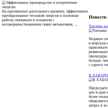
На протяжении длительного времени, эффективное
преобразование тепловой энергии в полезные
Новости 
работы связывали в основном с
несовершенствованием самих механизмов. ...
Топливо из
Недавно со
в морскую 
привлекате
размножают
процедуры 
больше, че
с одного ге
В ХАБАР
Председате
цен в крае
более поло
объясняетс
запрос в за