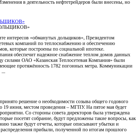
Изменения в деятельность нефтетрейдеров были внесены, но
ЛЬЩИКОВ»
ащите интересов «обманутых дольщиков», Президентом
етевых компаний по теплоснабжению и обеспечению
мов, которые построены по социальной ипотеке.
мпания обеспечит надежное снабжение теплом домов данных
ду силами ОАО «Казанская Теплосетевая Компания» были
имеющие протяжённость 1782 погонных метра. Коммуникации
...
 принято решение о необходимости созыва общего годового
о 19 июня, местом проведения – МГПУ. На пятое мая будет
ероприятии. Со стороны совета директоров была утверждена
оторые посетят собрание, будут предложены такие вопросы, как
анию также будут отчеты, которые описывают убытки и
 распределения прибыли, полученной по итогам прошлого