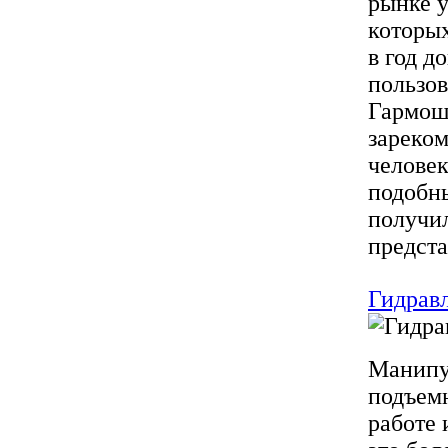
рынке у
которых
в год д
пользов
Гармошк
зареком
человек
подобн
получи
предста
Гидрав
Манипул
подъемн
работе 