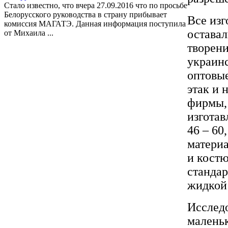
Стало известно, что вчера 27.09.2016 что по просьбе
Белорусского руководства в страну прибывает
Все из
комиссия МАГАТЭ. Данная информация поступила
оставал
от Михаила ...
творени
украин
оптовые
этак и
фирмы, 
изготав
46 – 60
матери
и костю
станда
жидкой
Исследо
малень