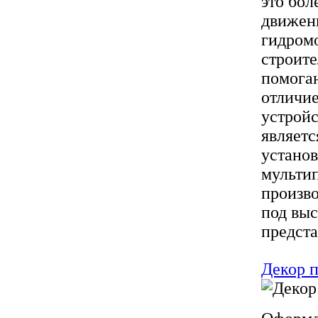
это бол
движени
гидром
строит
помогаю
отличие
устройс
являет
устано
мультип
произво
под вы
предста
Декор п