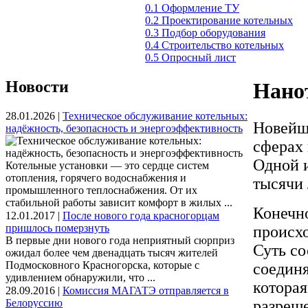
0.1 Оформление ТУ
0.2 Проектирование котельных
0.3 Подбор оборудования
0.4 Строительство котельных
0.5 Опросный лист
Новости
Нано
28.01.2026 |
Техническое обслуживание котельных:
Новейши
надёжность, безопасность и энергоэффективность
сферах 
Одной и
Котельные установки — это сердце систем
отопления, горячего водоснабжения и
тысячи 
промышленного теплоснабжения. От их
стабильной работы зависит комфорт в жилых ...
Конечно
12.01.2017 |
После нового года красногорцам
пришлось померзнуть
происх
В первые дни нового года неприятный сюрприз
Суть со
ожидал более чем двенадцать тысяч жителей
Подмосковного Красногорска, которые с
соединя
удивлением обнаружили, что ...
которая
28.09.2016 |
Комиссия МАГАТЭ отправляется в
Белоруссию
разреш