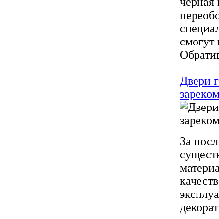
черная 
переобо
специал
смогут
Обратив
Двери г
зареком
За посл
сущест
материа
качест
эксплуа
декорат