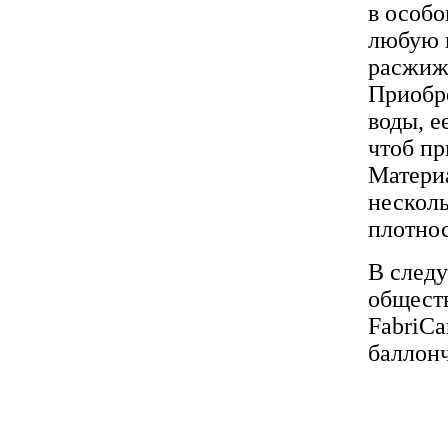
в особо
любую 
расжижи
Приобре
воды, е
чтоб пр
Материа
нескол
плотно
В след
общест
FabriCa
баллон