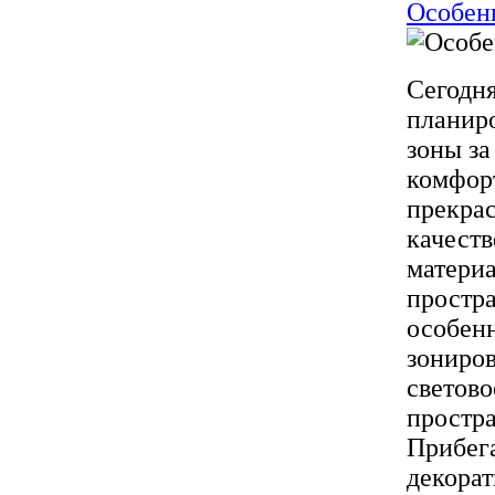
Особен
Сегодня
планиро
зоны за
комфорт
прекрас
качест
материа
простра
особен
зониров
светово
простра
Прибега
декорат