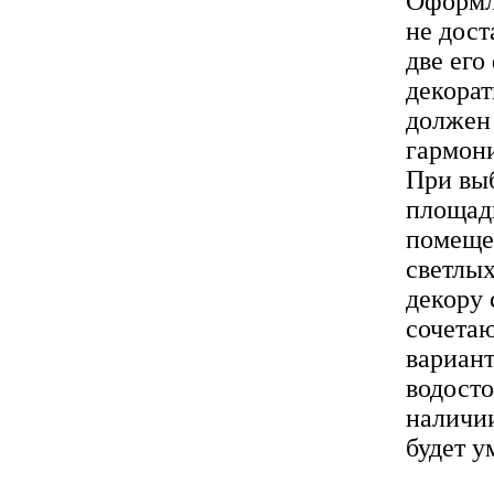
Оформле
не дост
две его
декора
должен 
гармони
При выб
площад
помеще
светлых
декору
сочетаю
вариант
водосто
наличии
будет ум