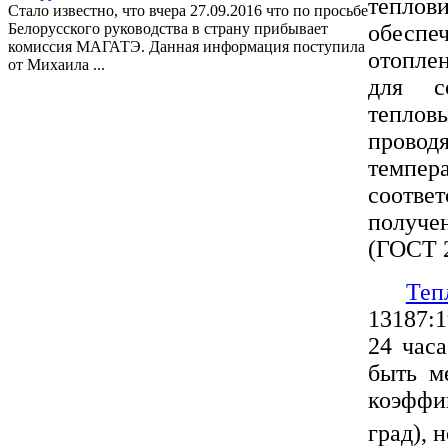
тепло
Стало известно, что вчера 27.09.2016 что по просьбе
Белорусского руководства в страну прибывает
обесп
комиссия МАГАТЭ. Данная информация поступила
отопле
от Михаила ...
для с
теплов
провод
темпе
соотв
получе
(ГОСТ 
Теп
13187:
24 час
быть м
коэффиц
град), 