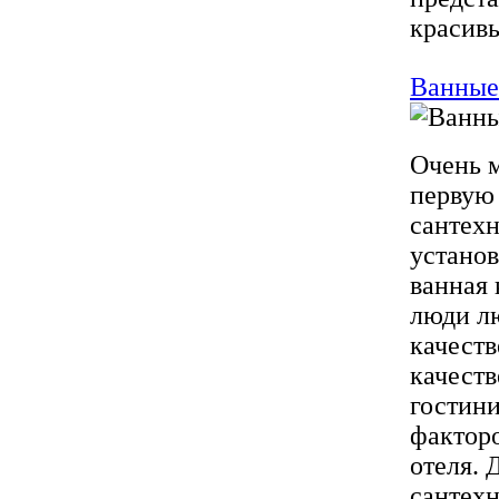
красивы
Ванные
Очень м
первую
сантехн
установ
ванная 
люди лю
качест
качест
гостини
фактор
отеля. 
сантехн