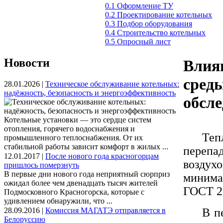
0.1 Оформление ТУ
0.2 Проектирование котельных
0.3 Подбор оборудования
0.4 Строительство котельных
0.5 Опросный лист
Новости
Влия
среды
28.01.2026 |
Техническое обслуживание котельных:
надёжность, безопасность и энергоэффективность
обсл
Котельные установки — это сердце систем
отопления, горячего водоснабжения и
Теп
промышленного теплоснабжения. От их
стабильной работы зависит комфорт в жилых ...
перепа
12.01.2017 |
После нового года красногорцам
воздух
пришлось померзнуть
В первые дни нового года неприятный сюрприз
минима
ожидал более чем двенадцать тысяч жителей
ГОСТ 2
Подмосковного Красногорска, которые с
удивлением обнаружили, что ...
28.09.2016 |
Комиссия МАГАТЭ отправляется в
В п
Белоруссию