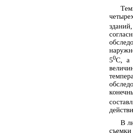
Тем
четыре
зданий
соглас
обсле
наружно
0
5
С, а
велич
темпер
обслед
конеч
составл
действи
В л
съемки