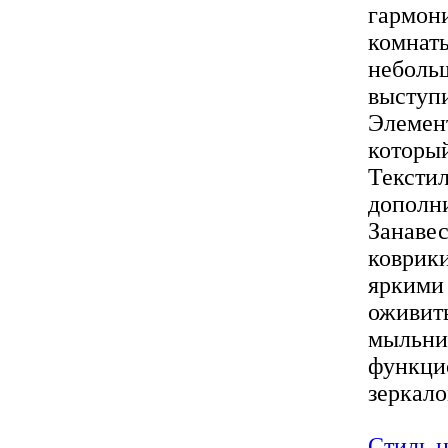
гармон
комнаты
небольш
выступ
Элемент
который
Текстил
дополн
Занавес
коврики
яркими
оживит
мыльни
функцио
зеркало
Стиль 