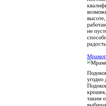
квалиф
возможн
высоте,
работа
не пуст
способн
радость
Мрамор
Подокон
угодно 
Подоко
крошек
таким о
выбираю