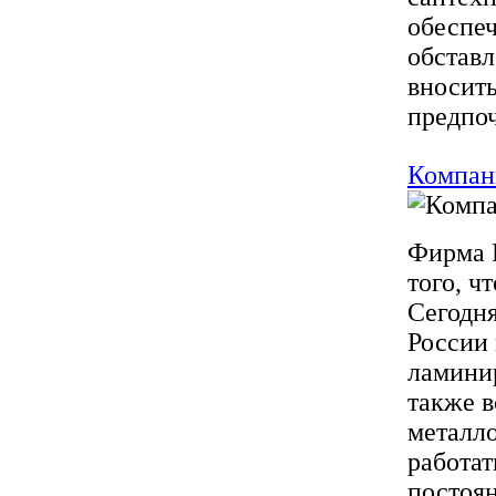
обеспеч
обстав
вносит
предпоч
Компа
Фирма 
того, ч
Сегодня
России 
ламини
также 
металл
работат
постоян