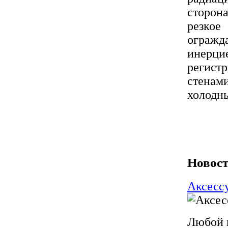
сторон
резко
ограж
инерц
регист
стена
холодн
Новост
Аксесс
Любой 