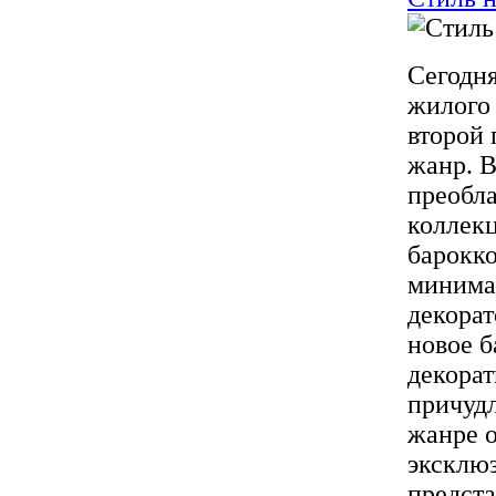
Сегодн
жилого 
второй
жанр. 
преобла
коллекц
барокко
минима
декорат
новое б
декорат
причудл
жанре о
эксклюз
предст