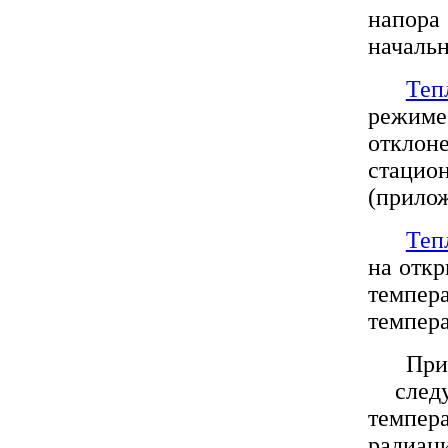
напора
началь
Теп
режиме 
отклон
стацио
(прилож
Теп
на откр
темпер
темпера
При
следу
темпер
радиаци