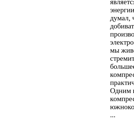
являетс
энергии
думал, 
добиват
произво
электро
мы живе
стремит
большее
компрес
практи
Одним и
компрес
южнокор
...