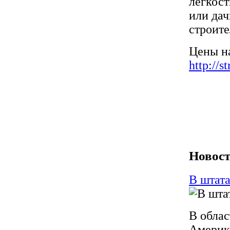
легкост
или дач
строите
Цены на
http://s
Новост
В штата
В обла
Америк