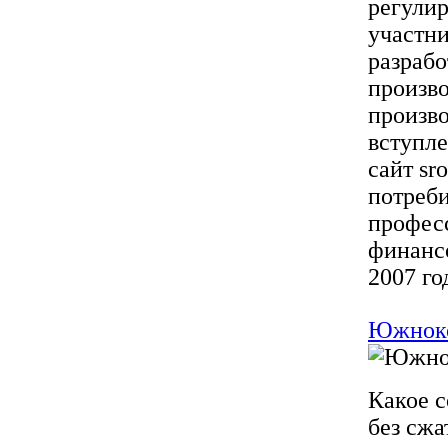
регули
участни
разрабо
произво
произво
вступле
сайт sr
потреб
профес
финансо
2007 го
Южноко
Какое 
без сжа