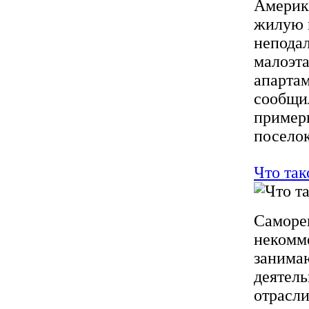
Америки
жилую 
неподал
малоэта
апартам
сообщи
примерн
поселок 
Что так
Саморег
некомме
занима
деятель
отрасли