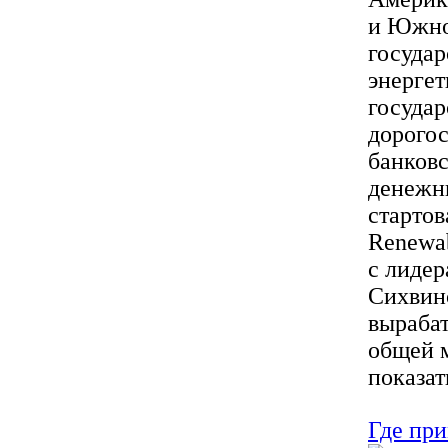
и Южно
государ
энергет
государ
дорогос
банковс
денежн
стартов
Renewab
с лидер
Сихвинс
вырабат
общей 
показат
Где пр