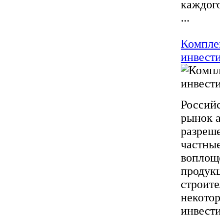
каждого
...
Комплек
инвест
Российс
рынок а
разреш
частны
воплоще
продукц
строите
некото
инвест