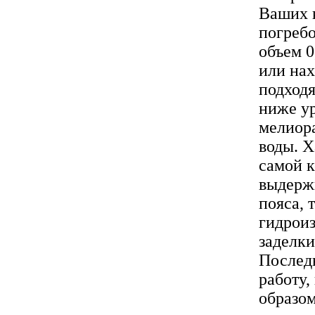
Ваших к
погребо
объем 0
или нах
подходя
ниже у
мелиора
воды. Х
самой к
выдержи
пояса, 
гидроиз
заделки
Послед
работу,
образом