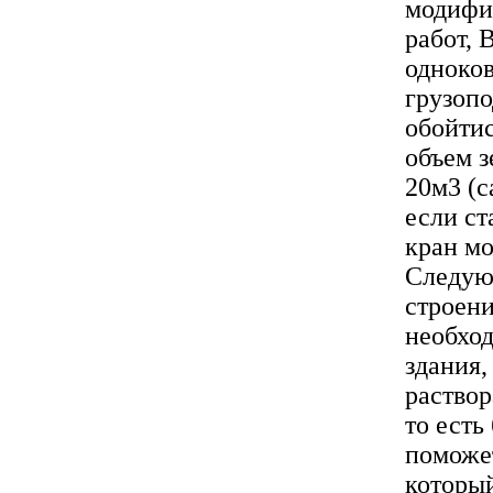
модифи
работ, 
одноко
грузопо
обойтис
объем з
20м3 (с
если ст
кран мо
Следующ
строени
необход
здания,
раствор
то есть
поможе
который