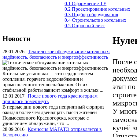
0.1 Оформление ТУ
0.2 Проектирование котельных
0.3 Подбор оборудования
0.4 Строительство котельных
0.5 Опросный лист
Новости
Нулев
28.01.2026 |
Техническое обслуживание котельных:
надёжность, безопасность и энергоэффективность
После 
необхо
Котельные установки — это сердце систем
докумен
отопления, горячего водоснабжения и
промышленного теплоснабжения. От их
этап по
стабильной работы зависит комфорт в жилых ...
строите
12.01.2017 |
После нового года красногорцам
пришлось померзнуть
микроск
В первые дни нового года неприятный сюрприз
У многи
ожидал более чем двенадцать тысяч жителей
Подмосковного Красногорска, которые с
самосва
удивлением обнаружили, что ...
кучей з
28.09.2016 |
Комиссия МАГАТЭ отправляется в
Белоруссию
Отчасти