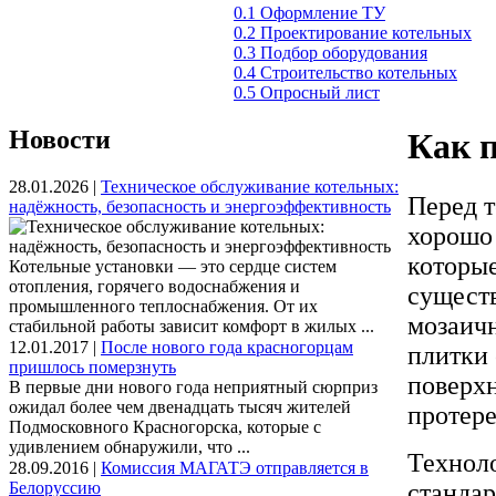
0.1 Оформление ТУ
0.2 Проектирование котельных
0.3 Подбор оборудования
0.4 Строительство котельных
0.5 Опросный лист
Новости
Как 
28.01.2026 |
Техническое обслуживание котельных:
Перед т
надёжность, безопасность и энергоэффективность
хорошо 
которые
Котельные установки — это сердце систем
отопления, горячего водоснабжения и
существ
промышленного теплоснабжения. От их
мозаичн
стабильной работы зависит комфорт в жилых ...
12.01.2017 |
После нового года красногорцам
плитки 
пришлось померзнуть
поверхн
В первые дни нового года неприятный сюрприз
ожидал более чем двенадцать тысяч жителей
протере
Подмосковного Красногорска, которые с
удивлением обнаружили, что ...
Технол
28.09.2016 |
Комиссия МАГАТЭ отправляется в
Белоруссию
стандар