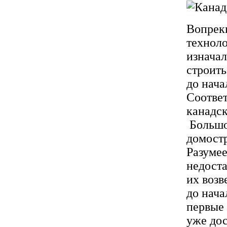
Вопрек
техноло
изначал
строить
до нач
Соответ
канадск
Большой
домост
Разумее
недоста
их возв
до нача
первые
уже до