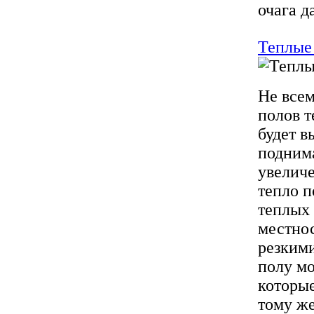
очага д
Теплые
Не всем
полов т
будет в
поднима
увелич
тепло п
теплых 
местно
резким
полу мо
которые
тому же