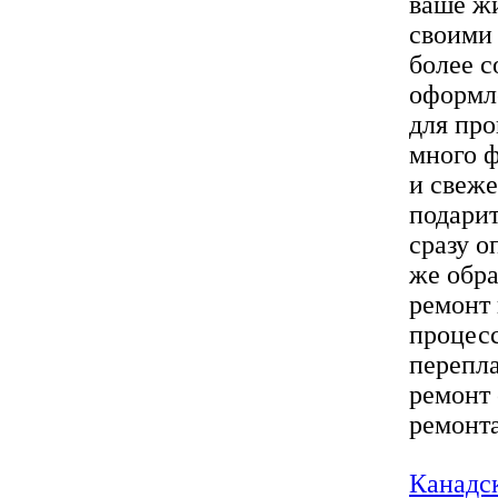
ваше жи
своими 
более с
оформл
для про
много 
и свеже
подарит
сразу о
же обра
ремонт 
процесс
перепл
ремонт 
ремонта 
Канадск