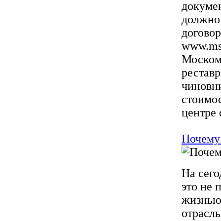
докуме
должно 
договор
www.msk
Москомэ
реставр
чиновни
стоимос
центре 
Почему 
На сег
это не 
жизнью.
отрасль