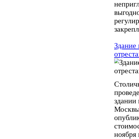
непригл
выгодно
регулир
закрепле
Здание
отреста
Столич
провед
здании 
Москвы
опублик
стоимос
ноября 