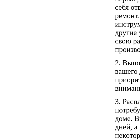
себя от
ремонт.
инструм
другие 
свою р
произв
2. Вып
вашего 
приорит
вниман
3. Расп
потребу
доме. В
дней, а
некото