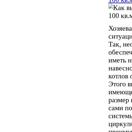
Хозяева
ситуаци
Так, не
обеспеч
иметь н
навесно
котлов 
Этого в
имеюще
размер 
сами по
систем
циркуля
преимущ