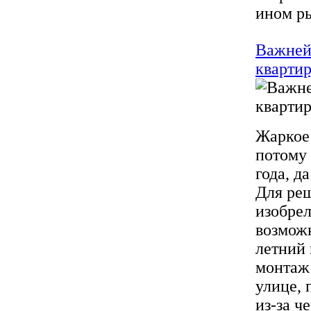
ином ры
Важней
кварти
Жаркое 
потому 
года, д
Для реш
изобре
возможн
летний 
монтаж 
улице, 
из-за ч