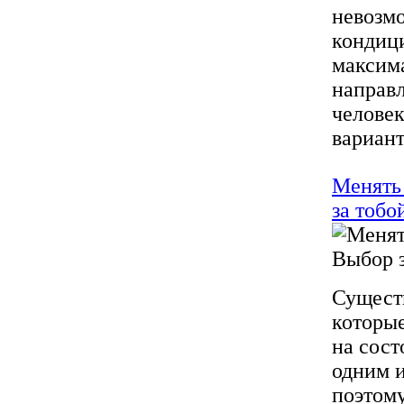
невозм
кондиц
максима
направл
человек
вариант
Менять
за тобо
Существ
которые
на сост
одним и
поэтому