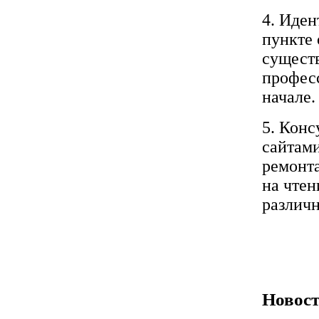
4. Иде
пункте
сущест
професс
начале.
5. Конс
сайтами
ремонта
на чтен
различн
Новост