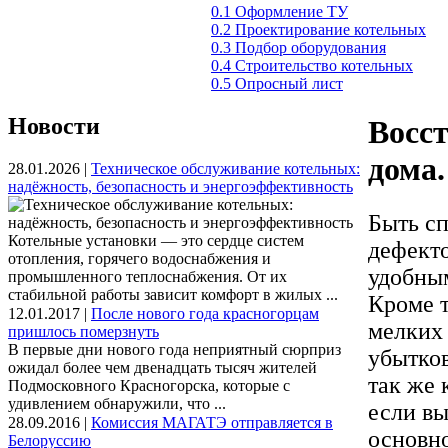
0.1 Оформление ТУ
0.2 Проектирование котельных
0.3 Подбор оборудования
0.4 Строительство котельных
0.5 Опросный лист
Новости
Восс
дома.
28.01.2026 |
Техническое обслуживание котельных:
надёжность, безопасность и энергоэффективность
Быть с
Котельные установки — это сердце систем
дефекто
отопления, горячего водоснабжения и
удобны
промышленного теплоснабжения. От их
стабильной работы зависит комфорт в жилых ...
Кроме т
12.01.2017 |
После нового года красногорцам
мелких
пришлось померзнуть
В первые дни нового года неприятный сюрприз
убытков
ожидал более чем двенадцать тысяч жителей
так же 
Подмосковного Красногорска, которые с
удивлением обнаружили, что ...
если вы
28.09.2016 |
Комиссия МАГАТЭ отправляется в
основн
Белоруссию