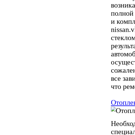
возника
полной 
и компл
nissan.
стеклом
результ
автомоб
осущест
сожален
все зав
что ремо
Отоплен
Необход
специал