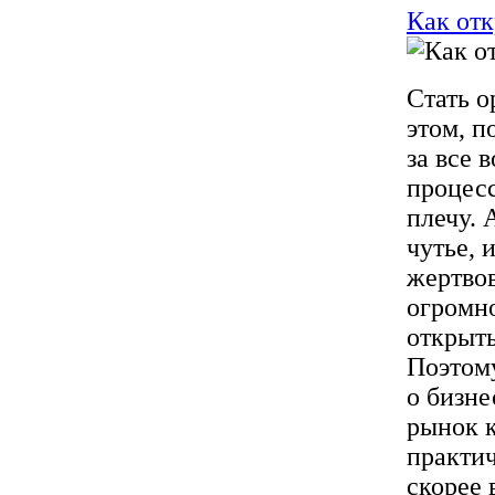
Как отк
Стать о
этом, п
за все 
процесс
плечу. 
чутье, 
жертвов
огромно
открыть
Поэтому
о бизне
рынок к
практи
скорее 