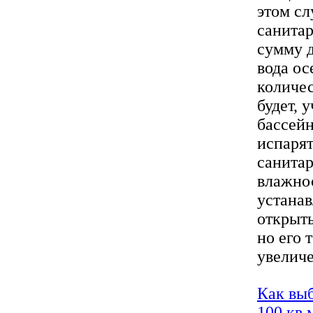
этом сл
санитар
сумму д
вода ос
количес
будет, 
бассейн
испарят
санита
влажно
устана
открыты
но его 
увеличе
Как вы
100 кв.