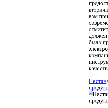
предост
вторичн
вам при
соврем
отметит
должен 
было пр
электро
компани
инструм
качеств
Нестан
продук