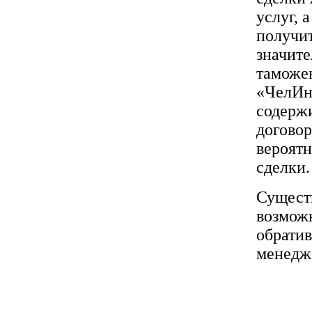
услуг, 
получи
значит
таможе
«ЧелИнд
содержи
договор
вероятн
сделки.
Сущест
возможн
обрати
менедж