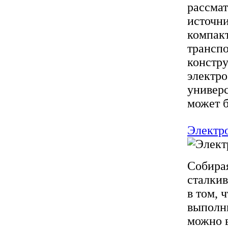
рассмат
источни
компакт
трансп
констру
электро
универс
может б
Электро
Собирая
сталкив
в том, 
выполни
можно в