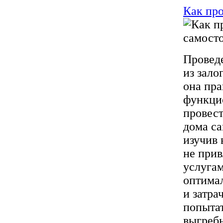
Как про
Проведе
из зало
она пр
функцио
провест
дома са
изучив 
не прив
услуга
оптимал
и затра
попыта
выгребн