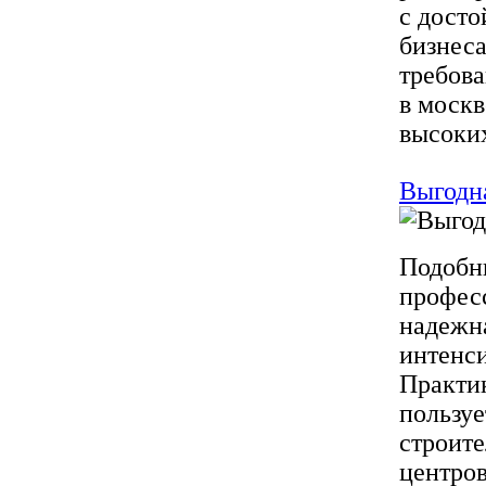
с досто
бизнеса
требова
в москв
высоких
Выгодна
Подобны
професс
надежн
интенси
Практик
пользу
строите
центров