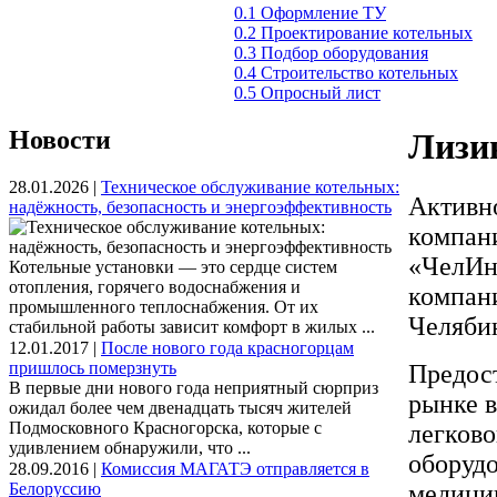
0.1 Оформление ТУ
0.2 Проектирование котельных
0.3 Подбор оборудования
0.4 Строительство котельных
0.5 Опросный лист
Новости
Лизи
28.01.2026 |
Техническое обслуживание котельных:
Активно
надёжность, безопасность и энергоэффективность
компан
«ЧелИн
Котельные установки — это сердце систем
отопления, горячего водоснабжения и
компан
промышленного теплоснабжения. От их
Челябин
стабильной работы зависит комфорт в жилых ...
12.01.2017 |
После нового года красногорцам
пришлось померзнуть
Предос
В первые дни нового года неприятный сюрприз
рынке в
ожидал более чем двенадцать тысяч жителей
Подмосковного Красногорска, которые с
легково
удивлением обнаружили, что ...
оборудо
28.09.2016 |
Комиссия МАГАТЭ отправляется в
Белоруссию
медицин