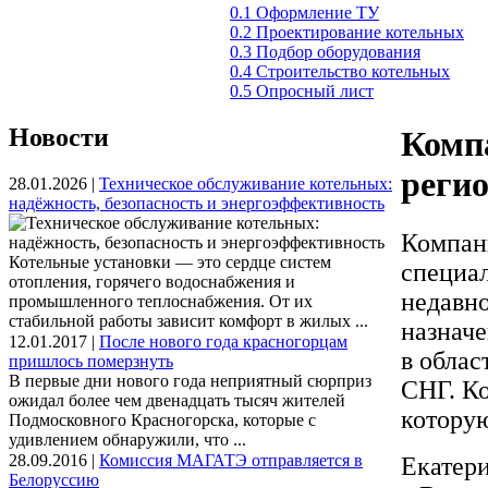
0.1 Оформление ТУ
0.2 Проектирование котельных
0.3 Подбор оборудования
0.4 Строительство котельных
0.5 Опросный лист
Новости
Компа
регио
28.01.2026 |
Техническое обслуживание котельных:
надёжность, безопасность и энергоэффективность
Компан
Котельные установки — это сердце систем
специа
отопления, горячего водоснабжения и
недавно
промышленного теплоснабжения. От их
стабильной работы зависит комфорт в жилых ...
назначе
12.01.2017 |
После нового года красногорцам
в облас
пришлось померзнуть
В первые дни нового года неприятный сюрприз
СНГ. К
ожидал более чем двенадцать тысяч жителей
которую
Подмосковного Красногорска, которые с
удивлением обнаружили, что ...
28.09.2016 |
Комиссия МАГАТЭ отправляется в
Екатери
Белоруссию