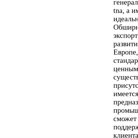
генера
tna, а 
идеаль
Обширн
экспорт
развити
Европе,
стандар
ценным
сущест
присутс
имеется
предназ
промыш
сможет
поддерж
клиент