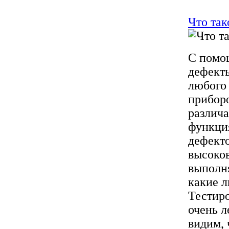
Что так
С помощ
дефекты
любого 
приборо
различа
функция
дефекто
высоков
выполня
какие л
Тестиро
очень л
видим, 