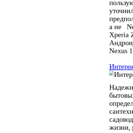
пользую
уточнил
предпол
а не Ne
Xperia 
Андроид
Nexus 1
Интерн
Надежн
бытовых
опреде
сантехн
садовод
жизни, 