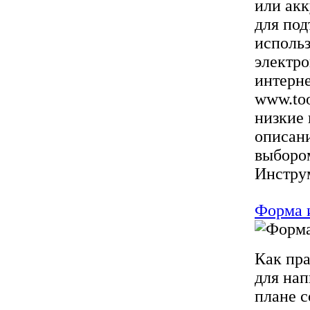
или акк
для под
использ
электро
интерне
www.too
низкие 
описани
выбором
Инструм
Форма 
Как пра
для нап
плане с