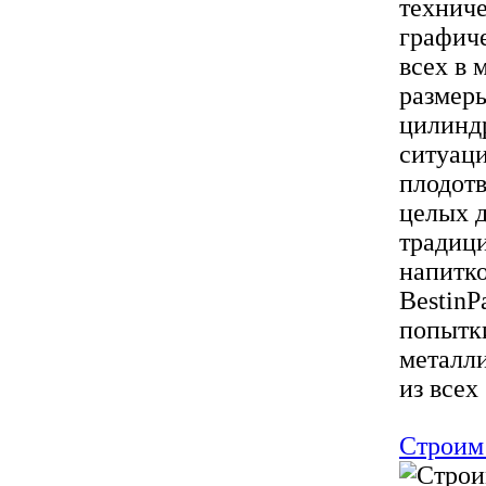
техниче
графич
всех в 
размер
цилинд
ситуаци
плодотв
целых д
традиц
напитк
BestinP
попытк
металл
из всех .
Строим