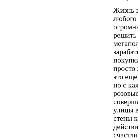
Жизнь в
любого 
огромны
решить 
мегапол
зарабат
покупки
просто 
это еще
но с ка
розовые
соверше
улицы в
стены к
действи
счастли