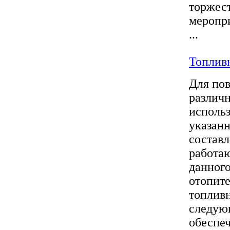
торжест
меропри
...
Топлив
Для по
различн
использ
указан
состав
работаю
данного
отопит
топливн
следую
обеспе