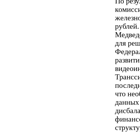
По резу
комисси
железно
рублей.
Медведе
для реш
Федера
развит
видеои
Трансси
последн
что не
данных
дисбал
финансо
структу