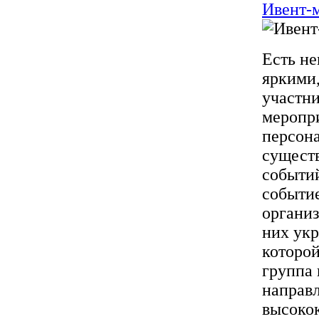
Ивент-
Есть не
яркими
участни
меропри
персона
существ
событий
событи
организ
них ук
которой
группа 
направл
высокок