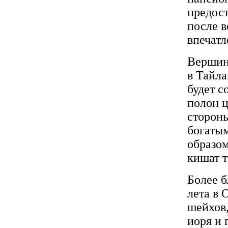
предост
после в
впечатл
Вершин
в Тайла
будет с
полон ц
сторон
богатым
образом
кишат т
Более б
лета в 
шейхов,
иоря и 