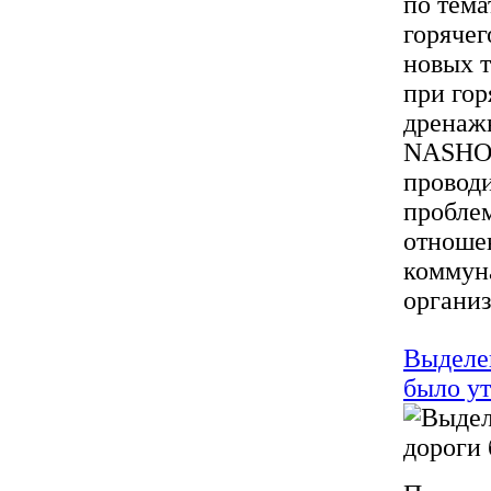
по тема
горячег
новых т
при го
дренаж
NASHOR
проводи
пробле
отноше
коммун
организ
Выделен
было у