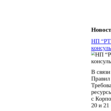
Новост
НП “РТ
консул
В связи
Правил 
Требова
ресурс
с Корп
20 и 21