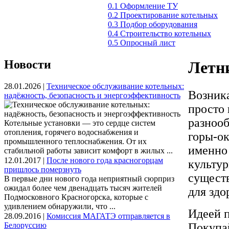
0.1 Оформление ТУ
0.2 Проектирование котельных
0.3 Подбор оборудования
0.4 Строительство котельных
0.5 Опросный лист
Новости
Летн
28.01.2026 |
Техническое обслуживание котельных:
Возник
надёжность, безопасность и энергоэффективность
просто 
разнооб
Котельные установки — это сердце систем
отопления, горячего водоснабжения и
горы-ок
промышленного теплоснабжения. От их
именно 
стабильной работы зависит комфорт в жилых ...
12.01.2017 |
После нового года красногорцам
культур
пришлось померзнуть
существ
В первые дни нового года неприятный сюрприз
ожидал более чем двенадцать тысяч жителей
для здо
Подмосковного Красногорска, которые с
удивлением обнаружили, что ...
Идеей п
28.09.2016 |
Комиссия МАГАТЭ отправляется в
Белоруссию
Покупай