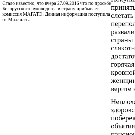
Стало известно, что вчера 27.09.2016 что по просьбе
принят
Белорусского руководства в страну прибывает
комиссия МАГАТЭ. Данная информация поступила
слетать
от Михаила ...
перепо
развал
страны 
слякотн
достато
горячая
кровно
женщин
верите 
Неплохо
здоровс
побереж
объяти
пансион