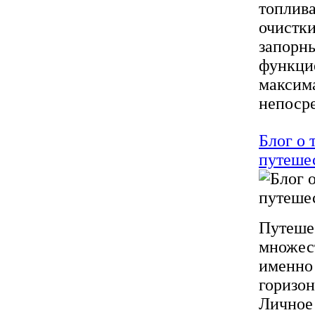
топлива
очистки
запорн
функцие
максим
непосре
Блог о 
путешес
Путешес
множест
именно 
горизон
Личное