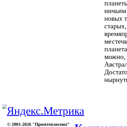
планеты
ничьим 
новых т
старых,
времяпр
местеч
планета
можно, 
Австрал
Достато
нырнуть
© 2001-2026 "Промтеплосоюз"