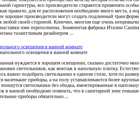
льной гарнитуры, все производители стараются применять особы
, как правило, для ее расположения необходимо много места, а 
пе хорошие производители могут создать подлинный трансформер
я любой своей стороной. Конечно, многим еще очень непривычн
выставки ими переполнены. Знаменитая фабрика Италии Cassina
ботана талантливым дизайнером ...
польного освещения в ванной комнате
 ванная нуждается в хорошем освещении, сказано достаточно мно
тановки светильников, как монтаж в напольную плитку. Естестве
десь важно подобрать светильники в едином стиле, хотя по разме
я маленькие приборы, а на полу устанавливаются более крупны
в впишутся светильники без ободка, вмонтированные в напольн
ов в ванной необходимо помнить, что в санитарной зоне повышен
тельные приборы обязательно ...