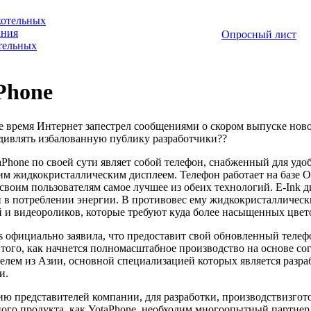
котельных
ания
Опросный лист
отельных
Phone
е время Интернет запестрел сообщениями о скором выпуске нового
удивлять избалованную публику разработчики??
aPhone по своей сути являет собой телефон, снабженный для удо
им жидкокристаллическим дисплеем. Телефон работает на базе ОС
 своим пользователям самое лучшее из обеих технологий. E-Ink 
 в потреблении энергии. В противовес ему жидкокристаллическ
 и видеороликов, которые требуют куда более насыщенных цвет
es официально заявила, что предоставит свой обновленный теле
е того, как начнется полномасштабное производство на основе с
елем из Азии, основной специализацией которых является разр
и.
ию представителей компании, для разработки, производствизгот
ого продукта, как YotaPhone, необходим многоопытный партнер