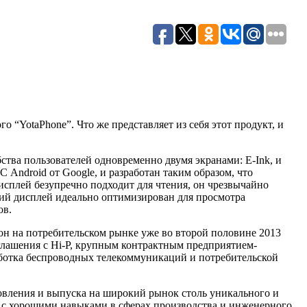
 “YotaPhone”. Что же представляет из себя этот продукт, и
бства пользователей одновременно двумя экранами: E-Ink, и
 Android от Google, и разработан таким образом, что
дисплей безупречно подходит для чтения, он чрезвычайно
ий дисплей идеально оптимизирован для просмотра
ов.
фон на потребительском рынке уже во второй половине 2013
оглашения с Hi-P, крупным контрактным предприятием-
аботка беспроводных телекоммуникаций и потребительской
овления и выпуска на широкий рынок столь уникального и
 с хорошими навыками в сферах производства и инженерного