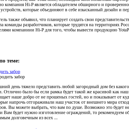
но компания Hi-P является обладателем обширного и проверенно
устройств, которые объединяют в себе изысканный дизайн и пе
ель также объявил, что планирует создать свои представительс
ла команды разработчиков, которые трудятся на территориях Ро
елями компаниии Hi-P для того, чтобы вывести продукцию Yota
по теме:
дить забор
шний день тяжело представить любой загородный дом без какого 
и. Отлично было бы если рамка будет такой же красивой как наш
ищает наше добро от не прошеных гостей, но и показывает от к
орые напрочь отгораживали наш участок от внешнего мира отхо
ров. Вы можете выбрать, что вам по душе. Возможно это будет 
ли Вам будет нужно изготовление ограждений, то рекомендуем об
амым долговечным из всех ...