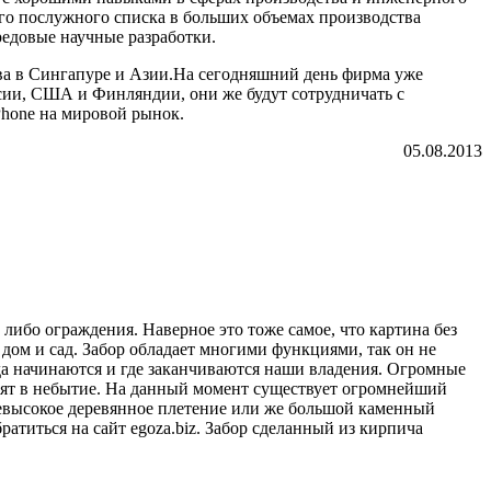
го послужного списка в больших объемах производства
редовые научные разработки.
тва в Сингапуре и Азии.На сегодняшний день фирма уже
ссии, США и Финляндии, они же будут сотрудничать с
Phone на мировой рынок.
05.08.2013
либо ограждения. Наверное это тоже самое, что картина без
 дом и сад. Забор обладает многими функциями, так он не
уда начинаются и где заканчиваются наши владения. Огромные
дят в небытие. На данный момент существует огромнейший
невысокое деревянное плетение или же большой каменный
ратиться на сайт egoza.biz. Забор сделанный из кирпича