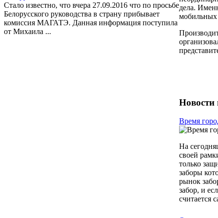
Стало известно, что вчера 27.09.2016 что по просьбе
дела. Имен
Белорусского руководства в страну прибывает
мобильных 
комиссия МАГАТЭ. Данная информация поступила
от Михаила ...
Производит
организова
представит
Новости 
Время горо
На сегодня
своей рамк
только защ
заборы кот
рынок забо
забор, и ес
считается с