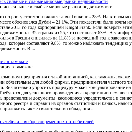
сь сильные и слабые мировые рынки недвижимости
о по росту стоимости жилья занял Гонконг - 28%. На втором мест
месте обосновался Дубай – 21,1%. Эти показатели были взяты из
ртале 2013-го года корпорацией Knight Frank. Если доверять эти
едвижимость в 35 странах из 55, что составляет 63%. Эту инфор
жилья в Греции снизилась на 11,8% за последний год к завершен
ода, которые составляют 9,8%, то можно наблюдать тенденцию 
движимости. В ...
ия в таможне
комством предприятия с такой инстанцией, как таможня, окажет
ии обязательны для любой фирмы, предпринимателя частного ти
ти. Значительно упросить процедуру может консультирование н
Требуются для успешного прохождения аккредитации немалое кол
ь представлены документы, касающиеся учредительства и свидет
енного реестра и справки из органов статистики и банков, нало
 приложить также свидетельство обладания ...
ь мебели – выбор современных потребителей
е больше покупателей приобретаю мебель, которая отличается 