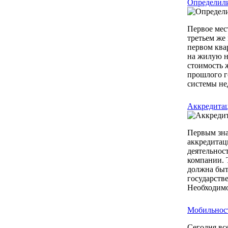
Определили
Первое мест
третьем же 
первом ква
на жилую н
стоимость 
прошлого г
системы не
Аккредитац
Первым зна
аккредитац
деятельнос
компании. 
должна быт
государств
Необходимо
Мобильност
Сегодня вс