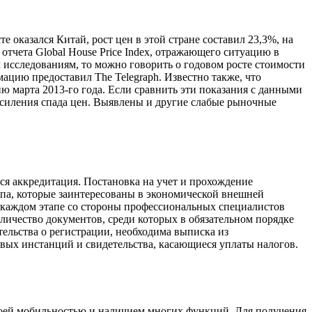
е оказался Китай, рост цен в этой стране составил 23,3%, на
 отчета Global House Price Index, отражающего ситуацию в
м исследованиям, то можно говорить о годовом росте стоимости
мацию предоставил The Telegraph. Известно также, что
ию марта 2013-го года. Если сравнить эти показания с данными
усиления спада цен. Выявлены и другие слабые рыночные
ся аккредитация. Постановка на учет и прохождение
па, которые заинтересованы в экономической внешней
а каждом этапе со стороны профессиональных специалистов
ичество документов, среди которых в обязательном порядке
ельства о регистрации, необходима выписка из
говых инстанций и свидетельства, касающиеся уплаты налогов.
своей мобильностью и наличием многих функций. Для получения