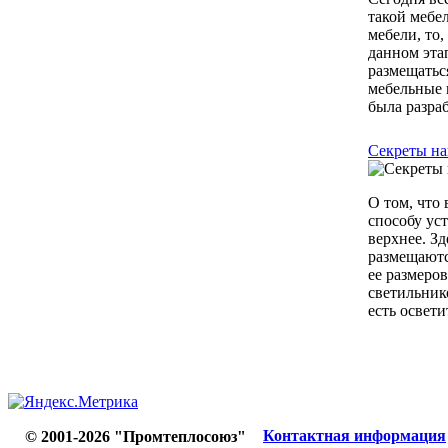
такой мебе
мебели, то
данном эта
размещатьс
мебельные 
была разра
Секреты на
О том, что
способу ус
верхнее. З
размещаютс
ее размеро
светильник
есть освети
Контактная информация
© 2001-2026 "Промтеплосоюз"