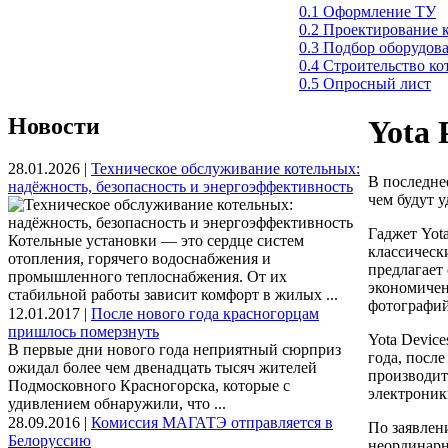
0.1 Оформление ТУ
0.2 Проектирование 
0.3 Подбор оборудов
0.4 Строительство к
0.5 Опросный лист
Новости
Yota 
28.01.2026 |
Техническое обслуживание котельных:
В последне
надёжность, безопасность и энергоэффективность
чем будут 
Гаджет Yot
Котельные установки — это сердце систем
классическ
отопления, горячего водоснабжения и
предлагает
промышленного теплоснабжения. От их
экономичен
стабильной работы зависит комфорт в жилых ...
фотографий
12.01.2017 |
После нового года красногорцам
пришлось померзнуть
Yota Devic
В первые дни нового года неприятный сюрприз
года, посл
ожидал более чем двенадцать тысяч жителей
производит
Подмосковного Красногорска, которые с
электроник
удивлением обнаружили, что ...
28.09.2016 |
Комиссия МАГАТЭ отправляется в
По заявлен
Белоруссию
неординарн