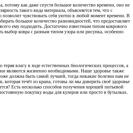
, потому как даже спустя большое количество времени, оно не
ярность такого вида материала, объясняется тем, что с
о позволит чувствовать себя уютно в любой момент времени. В
бирать большое количество разновидностей, что предоставляет
 всего ему подходить. Достаточно известным типом коврового
ть выбор ковра с разным типом узора или рисунка, особенно
о теряя влагу в ходе естественных биологических процессов, а
к они являются жизненно необходимыми. Наше здоровье также
а тоже должна быть самой лучшей, тогда никакие болезни нам не
 которая течёт из крана, готовы ли мы доверить своё здоровье
тся? Есть несколько способов получения хорошей питьевой
постоянную покупку воды для кулеров или просто в бутылках.