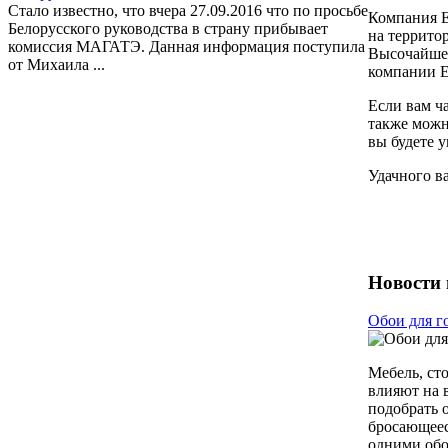
Стало известно, что вчера 27.09.2016 что по просьбе
Компания Е
Белорусского руководства в страну прибывает
на террито
комиссия МАГАТЭ. Данная информация поступила
Высочайшее 
от Михаила ...
компании Е
Если вам ч
также можно
вы будете у
Удачного ва
Новости 
Обои для г
Мебель, ст
влияют на 
подобрать 
бросающеес
одними обо