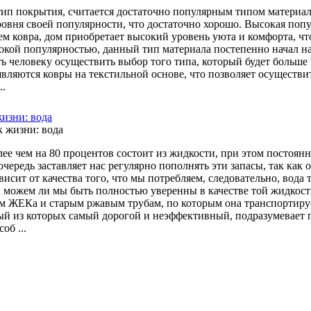
ип покрытия, считается достаточно популярным типом материала
овня своей популярности, что достаточно хорошо. Высокая попул
м ковра, дом приобретает высокий уровень уюта и комфорта, чт
сокой популярностью, данный тип материала постепенно начал на
ь человеку осуществить выбор того типа, который будет больше
являются ковры на текстильной основе, что позволяет осуществи
..
изни: вода
ее чем на 80 процентов состоит из жидкости, при этом постоянн
 очередь заставляет нас регулярно пополнять эти запасы, так ка
висит от качества того, что мы потребляем, следовательно, вод
 можем ли мы быть полностью уверенны в качестве той жидкости,
м ЖЕКа и старым ржавым трубам, по которым она транспортируе
ый из которых самый дорогой и неэффективный, подразумевает 
об ...