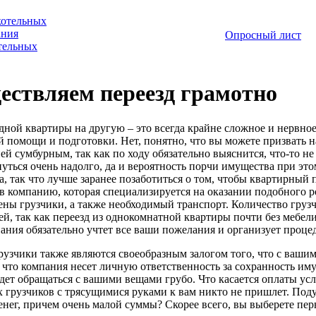
котельных
ания
Опросный лист
отельных
ествляем переезд грамотно
дной квартиры на другую – это всегда крайне сложное и нервное
й помощи и подготовки. Нет, понятно, что вы можете призвать н
ей сумбурным, так как по ходу обязательно выяснится, что-то не в
нуться очень надолго, да и вероятность порчи имущества при это
а, так что лучше заранее позаботиться о том, чтобы квартирный
 в компанию, которая специализируется на оказании подобного ро
ены грузчики, а также необходимый транспорт. Количество грузч
ей, так как переезд из однокомнатной квартиры почти без мебели
ания обязательно учтет все ваши пожелания и организует проце
узчики также являются своеобразным залогом того, что с вашим
, что компания несет личную ответственность за сохранность иму
дет обращаться с вашими вещами грубо. Что касается оплаты услу
 грузчиков с трясущимися руками к вам никто не пришлет. Подум
енег, причем очень малой суммы? Скорее всего, вы выберете пер