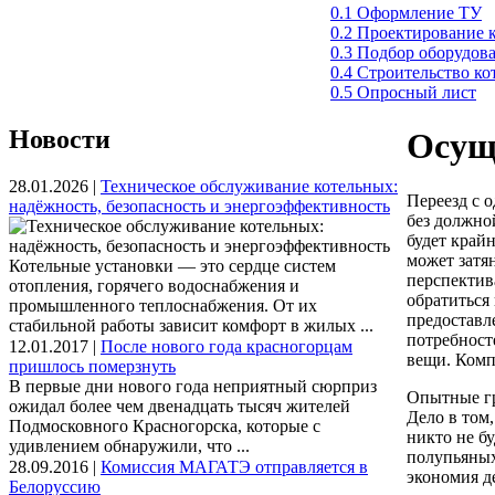
0.1 Оформление ТУ
0.2 Проектирование 
0.3 Подбор оборудов
0.4 Строительство к
0.5 Опросный лист
Новости
Осущ
28.01.2026 |
Техническое обслуживание котельных:
Переезд с о
надёжность, безопасность и энергоэффективность
без должно
будет крайн
может затя
Котельные установки — это сердце систем
перспектив
отопления, горячего водоснабжения и
обратиться
промышленного теплоснабжения. От их
предоставл
стабильной работы зависит комфорт в жилых ...
потребност
12.01.2017 |
После нового года красногорцам
вещи. Комп
пришлось померзнуть
В первые дни нового года неприятный сюрприз
Опытные гр
ожидал более чем двенадцать тысяч жителей
Дело в том
Подмосковного Красногорска, которые с
никто не бу
удивлением обнаружили, что ...
полупьяных
28.09.2016 |
Комиссия МАГАТЭ отправляется в
экономия д
Белоруссию