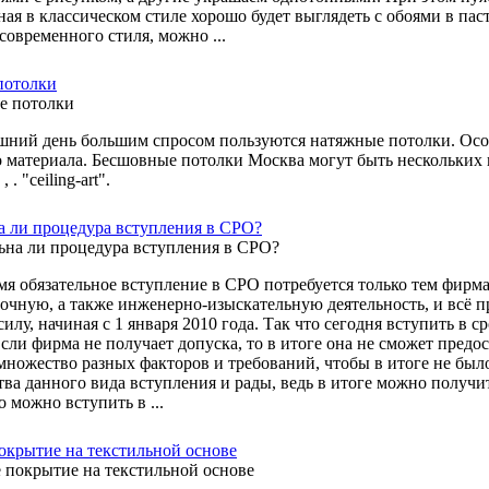
иная в классическом стиле хорошо будет выглядеть с обоями в па
современного стиля, можно ...
потолки
шний день большим спросом пользуются натяжные потолки. Осо
териала. Бесшовные потолки Москва могут быть нескольких видов, это:- , 5 ;
, , , . "ceiling-art".
а ли процедура вступления в СРО?
мя обязательное вступление в СРО потребуется только тем фирм
очную, а также инженерно-изыскательную деятельность, и всё п
илу, начиная с 1 января 2010 года. Так что сегодня вступить в 
Если фирма не получает допуска, то в итоге она не сможет предо
множество разных факторов и требований, чтобы в итоге не бы
ва данного вида вступления и рады, ведь в итоге можно получи
о можно вступить в ...
окрытие на текстильной основе