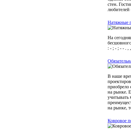
стен. Гост
любителей 
Натяжные 
На сегодня
бесшовного ма
: - ; - ; - - . 
Обязательн
В наше вре
проектиров
приобрело с
на рынке. 
учитывать 
преимущест
на рынке, т
Ковровое п