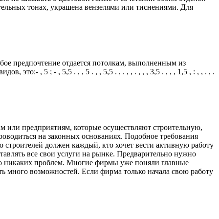
стельных тонах, украшена вензелями или тиснениями. Для
бое предпочтение отдается потолкам, выполненным из
 - , 5,5 . , , 5 . , , 5,5 . , . , , . , , , 3,5 . , , , 1,5 , : , , . , .
ам или предприятиям, которые осуществляют строительную,
роводиться на законных основаниях. Подобное требования
сро строителей должен каждый, кто хочет вести активную работу
ставлять все свои услуги на рынке. Предварительно нужно
ло никаких проблем. Многие фирмы уже поняли главные
ть много возможностей. Если фирма только начала свою работу