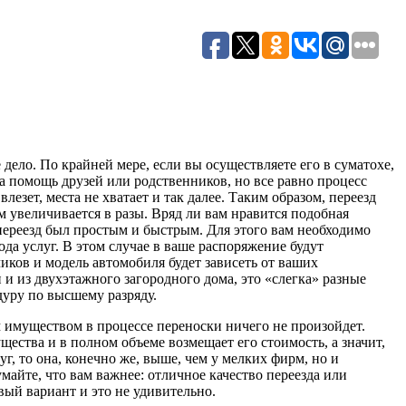
 дело. По крайней мере, если вы осуществляете его в суматохе,
а помощь друзей или родственников, но все равно процесс
лезет, места не хватает и так далее. Таким образом, переезд
м увеличивается в разы. Вряд ли вам нравится подобная
 переезд был простым и быстрым. Для этого вам необходимо
да услуг. В этом случае в ваше распоряжение будут
иков и модель автомобиля будет зависеть от ваших
 и из двухэтажного загородного дома, это «слегка» разные
дуру по высшему разряду.
 имуществом в процессе переноски ничего не произойдет.
щества и в полном объеме возмещает его стоимость, а значит,
г, то она, конечно же, выше, чем у мелких фирм, но и
айте, что вам важнее: отличное качество переезда или
вый вариант и это не удивительно.