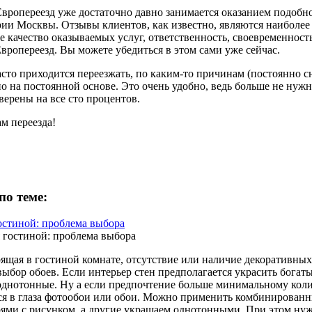
вропереезд уже достаточно давно занимается оказанием подобно
рии Москвы. Отзывы клиентов, как известно, являются наиболее
качество оказываемых услуг, ответственность, своевременность 
вропереезд. Вы можете убедиться в этом сами уже сейчас.
асто приходится переезжать, по каким-то причинам (постоянно с
 на постоянной основе. Это очень удобно, ведь больше не нужно 
верены на все сто процентов.
м переезда!
по теме:
остиной: проблема выбора
оящая в гостиной комнате, отсутствие или наличие декоративных
выбор обоев. Если интерьер стен предполагается украсить богат
однотонные. Ну а если предпочтение больше минимальному колич
я в глаза фотообои или обои. Можно применить комбинированны
ями с рисунком, а другие украшаем однотонными. При этом нужн