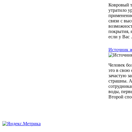
Ковровый т
утратило ур
применение
связи с вы
возможност
покрытия, 
если у Вас .
Источник ж
Человек бол
это в свою
зачастую за
страшны. А
сотрудника
воды, перв
Второй спос