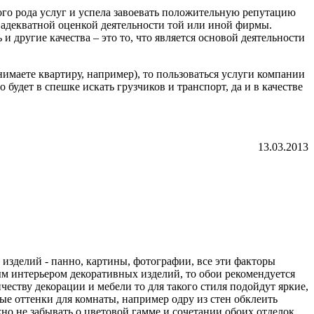
го рода услуг и успела завоевать положительную репутацию
 адекватной оценкой деятельности той или иной фирмы.
и другие качества – это то, что является основой деятельности
нимаете квартиру, например), то пользоваться услуги компании
будет в спешке искать грузчиков и транспорт, да и в качестве
13.03.2013
 изделий - панно, картины, фотографии, все эти факторы
ым интерьером декоративных изделий, то обои рекомендуется
еству декорации и мебели то для такого стиля подойдут яркие,
е оттенки для комнаты, например одру из стен обклеить
о не забывать о цветовой гамме и сочетании обоих отделок