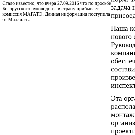
Стало известно, что вчера 27.09.2016 что по просьбе
задача 
Белорусского руководства в страну прибывает
комиссия МАГАТЭ. Данная информация поступила
присое
от Михаила ...
Наша ко
нового 
Руково
компан
обеспе
состави
произве
инспек
Эта орг
распол
монтажн
органи
проекти