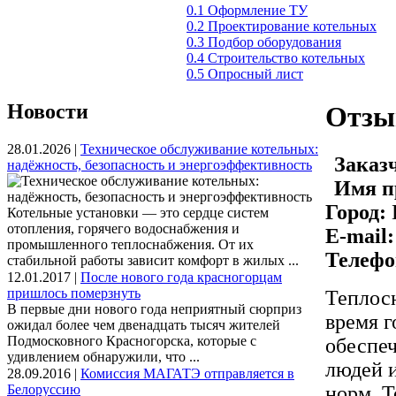
0.1 Оформление ТУ
0.2 Проектирование котельных
0.3 Подбор оборудования
0.4 Строительство котельных
0.5 Опросный лист
Новости
Отзы
28.01.2026 |
Техническое обслуживание котельных:
Заказ
надёжность, безопасность и энергоэффективность
Имя п
Город:
Котельные установки — это сердце систем
отопления, горячего водоснабжения и
E-mail:
промышленного теплоснабжения. От их
Телефо
стабильной работы зависит комфорт в жилых ...
12.01.2017 |
После нового года красногорцам
пришлось померзнуть
Теплос
В первые дни нового года неприятный сюрприз
время г
ожидал более чем двенадцать тысяч жителей
Подмосковного Красногорска, которые с
обеспеч
удивлением обнаружили, что ...
людей и
28.09.2016 |
Комиссия МАГАТЭ отправляется в
Белоруссию
норм. Т