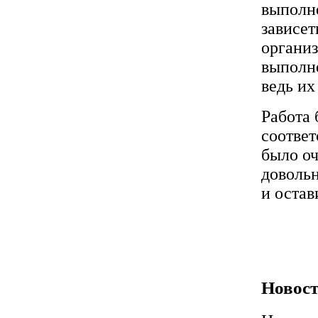
выполне
зависет
органи
выполне
ведь их
Работа 
соотве
было о
довольн
и остав
Новост