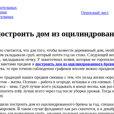
котельных
ания
Опросный лист
отельных
остроить дом из оцилиндрованн
о считается, что для того, чтобы возвести деревянный дом, не
том укладывали сруб, который почти год он стоял. Следующей ве
, закладывали печку. У зажиточных хозяев, которые не торопилис
 заветами предков и
построить дом из оцилиндрованного брев
тва, то при точном соблюдении графиков вполне можно празднова
о традиций наших предков связаны с тем, что уклад жизни опред
отом – жатва. Осенью – работа в огороде, вспашка и сев озимых
еса – зима. Сруб лучше всего укладывать в конце весны, как раз 
нопатить избу лучше всего через год после уборки урожая. Тогда
у.
шили построить дом из оцилиндрованного бревна за год, специал
морозков. В таком случае фундамент как раз схватится, и в дека
яцы для возведения сруба, заказчик получает несколько преимуще