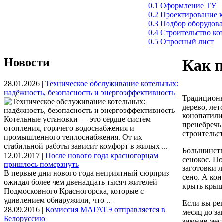
0.1 Оформление ТУ
0.2 Проектирование 
0.3 Подбор оборудов
0.4 Строительство к
0.5 Опросный лист
Новости
Как п
28.01.2026 |
Техническое обслуживание котельных:
надёжность, безопасность и энергоэффективность
Традиционн
дерево, ле
конопатили
Котельные установки — это сердце систем
пренебречь
отопления, горячего водоснабжения и
строительс
промышленного теплоснабжения. От их
стабильной работы зависит комфорт в жилых ...
Большинств
12.01.2017 |
После нового года красногорцам
сенокос. П
пришлось померзнуть
заготовки л
В первые дни нового года неприятный сюрприз
сено. А ко
ожидал более чем двенадцать тысяч жителей
крыть крыш
Подмосковного Красногорска, которые с
удивлением обнаружили, что ...
Если вы ре
28.09.2016 |
Комиссия МАГАТЭ отправляется в
месяц до за
Белоруссию
зимние мес