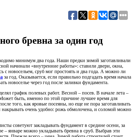
ого бревна за один год
обходимо минимум два года. Наши предки зимой заготавливали
сной начинали «внутренние работы»: ставили двери, окна,
ь с новосельем, сруб мог простоять и два года. А можно ли
на
за год. Оказывается, если правильно подгадать время начала
ть новоселье через год после заливки фундамента.
елял график полевых работ. Весной – посев. В начале лета –
. Может быть, именно по этой причине лучшее время для
после того, как яровые посеяны, но еще не пора заготавливать
 и накрывать очень удобно: рожь обмолочена, и соломой можно
исты советуют закладывать фундамент в средине осени, за
бре – январе можно укладывать бревна в сруб. Выбрав эти
ств. Прежде всего – цена. Зимой работа строителей стоит