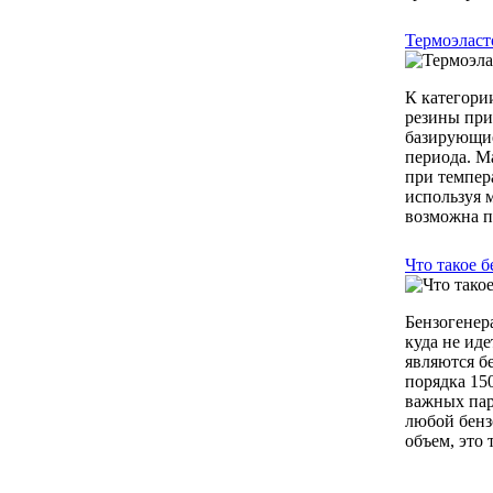
Термоэласт
К категори
резины при
базирующие
периода. М
при темпер
используя 
возможна пе
Что такое 
Бензогенер
куда не ид
являются б
порядка 150
важных пар
любой бенз
объем, это 