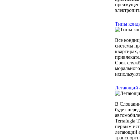
преимущест
электропита
Типы конд
Все кондиц
системы пр
квартирах,
привлекате
Срок служб
морального
используютс
Летающий а
В Словакии
будет пере
автомобиле
Terrafugia 
первым исп
летающий а
транспортно