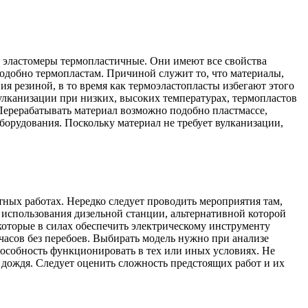
к эластомеры термопластичные. Они имеют все свойства
одобно термопластам. Причиной служит то, что материалы,
ия резиной, в то время как термоэластопласты избегают этого
улканизации при низких, высоких температурах, термопластов
 Перерабатывать материал возможно подобно пластмассе,
орудования. Поскольку материал не требует вулканизации,
ных работах. Нередко следует проводить мероприятия там,
ь использования дизельной станции, альтернативной которой
оторые в силах обеспечить электрическому инструменту
ч часов без перебоев. Выбирать модель нужно при анализе
пособность функционировать в тех или иных условиях. Не
 дождя. Следует оценить сложность предстоящих работ и их