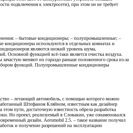
ости подключения к электросети), при этом он не требует
менения: – бытовые кондиционеры; – полупромышленные; –
е кондиционеры используются в отдельных комнатах и
кондиционеров являются низкий уровень шума,
й. Основной функцией всё-таки является очистка воздуха.
ы зачастую меняют их гораздо раньше положенного срока из-за
 набором функций. Полупромышленные кондиционеры
дство – летающий автомобиль, с помощью которого можно
разработанный Штефаном Кляйном, известным как дизайнер
этом пути, достаточную известность обрела разработка
зчики. Но проект, реализуемый в Словакии, уже ознаменовался
временный дизайн. Aeromobil 2.5. – такое название получил
зработок и получение разрешений на эксплуатацию