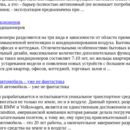
ва, а это: - барьер полностью автономный (не возникает потребн
ния; - эксплуатация предназначена при ...
иционеров
ионеры разделяются на три вида в зависимости от области при
омышленной вентиляции и кондиционирования воздуха. Бытовы
 офисах и коттеджах. Отличительными особенностями бытовых 
льный дизайн, максимальное количество дополнительных функци
ы таких кондиционеров составляет 7-10 лет, но жильцы квартир
 устаревания модели и появления новых устройств с большим
я для квартир, офисов, коттеджей, торговых залов и ...
втомобиль – уже не фантастика
 разрабатывается и испытывается уникальное транспортное сре
двигаться не только по земле, но и в воздухе. Данный проект, 
й BMW и Volkswagen, является не единственным достижением на 
Transition, американской компании которая раньше делала погру
ытательным полетом, к тому же, ему присущ привлекательный со
втомобиль – это 20 лет работы, а окончательное завершение ра
го средства на земле и в воздухе ...