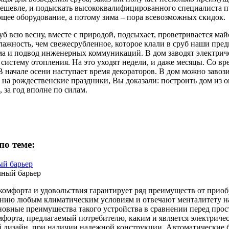
дешевле, и подыскать высококвалифицированного специалиста п
щее оборудование, а потому зима – пора всевозможных скидок.
уб всю весну, вместе с природой, подсыхает, проветривается ма
ажность, чем свежесрубленное, которое клали в сруб наши пред
ма и подвод инженерных коммуникаций. В дом заводят электриче
систему отопления. На это уходят недели, и даже месяцы. Со в
В начале осени наступает время декораторов. В дом можно завози
 на рождественские праздники, Вы доказали: построить дом из 
 за год вполне по силам.
по теме:
й барьер
омфорта и удовольствия гарантирует ряд преимуществ от приобр
нию любым климатическим условиям и отвечают менталитету н
новные преимущества такого устройства в сравнении перед прос
мфорта, предлагаемый потребителю, каким и является электриче
 дизайн, при наличии надежной конструкции. Автоматические 