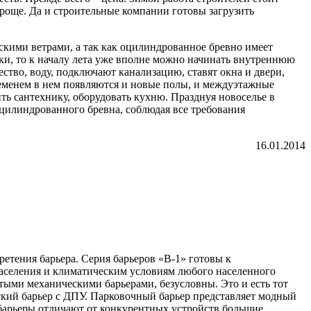
роще. Да и строительные компании готовы загрузить
йскими ветрами, а так как оцилиндрованное бревно имеет
ки, то к началу лета уже вполне можно начинать внутреннюю
ство, воду, подключают канализацию, ставят окна и двери,
ременем в нем появляются и новые полы, и междуэтажные
ть сантехнику, оборудовать кухню. Празднуя новоселье в
оцилиндрованного бревна, соблюдая все требования
16.01.2014
етения барьера. Серия барьеров «В-1» готовы к
аселения и климатическим условиям любого населенного
тыми механическими барьерами, безусловны. Это и есть тот
ский барьер с ДПУ. Парковочный барьер представляет модный
барьеры отличают от конкурентных устройств большие