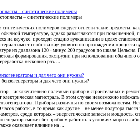
опласты – синтетические полимеры
и синтетических полимеров следует отнести такие предметы, ка
 обычной температуре, однако размягчаются при повышенной, п
ся на каучуке, проходят стадию вулканизации в целях становлен
атериал имеет свойства каучукового по прохождении процесса в
атуре из диапазона 120 - минус 200 градусов по шкале Цельсия.
методы формирования, экструзии при использовании обычного об
реработка несколько раз. ...
бензогенераторы и для чего они нужны?
атор – исключительно полезный прибор в строительных и ремонт
ет электрическая магистраль. В этом случае невозможно избежат
ензогенераторы. Приборы различны по своим возможностям. Нек
 часов работы, в то время как другие – не менее полутора тыся
аметров, среди которых – энергетические запасы и мощность, с
огенератор сможет без проблем работать в условиях мороза либо
также оказывает влияние на ...